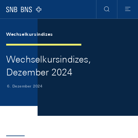
Skip Links Navigation
Header
Meta Navigation
Logo
Suche
Menu
Wechselkursindizes
Wechselkursindizes,
Dezember 2024
6. Dezember 2024