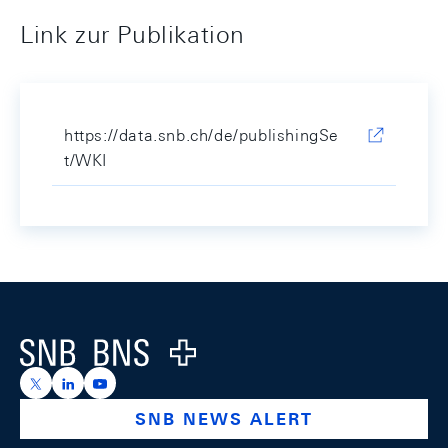
Link zur Publikation
https://data.snb.ch/de/publishingSe
t/WKI
Footer
Logo
https://x.com/snb_bns
https://ch.linkedin.com/company/swiss-national-ba
https://www.youtube.com/@swissnationalbank
SNB NEWS ALERT