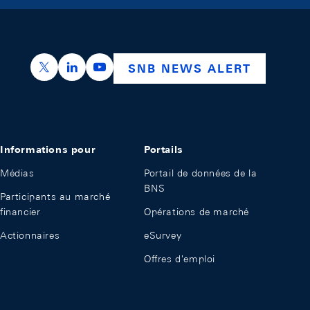
https://x.com/snb_bns
https://ch.linkedin.com/company/swiss-nation
https://www.youtube.com/@swissnation
SNB NEWS ALERT
Informations pour
Portails
Médias
Portail de données de la
BNS
Participants au marché
financier
Opérations de marché
Actionnaires
eSurvey
Offres d'emploi