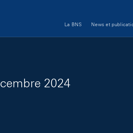
Main Navigation
La BNS
News et publicati
écembre 2024