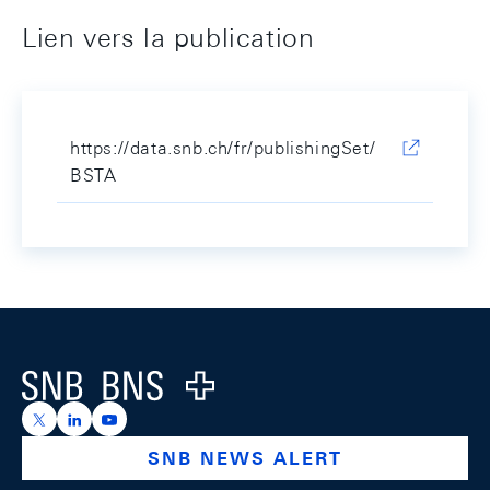
Lien vers la publication
https://data.snb.ch/fr/publishingSet/
BSTA
Footer
Logo
https://x.com/snb_bns
https://ch.linkedin.com/company/swiss-national-ba
https://www.youtube.com/@swissnationalbank
SNB NEWS ALERT