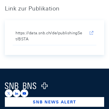
Link zur Publikation
https://data.snb.ch/de/publishingSe
t/BSTA
Footer
Logo
https://x.com/snb_bns
https://ch.linkedin.com/company/swiss-national-ba
https://www.youtube.com/@swissnationalbank
SNB NEWS ALERT