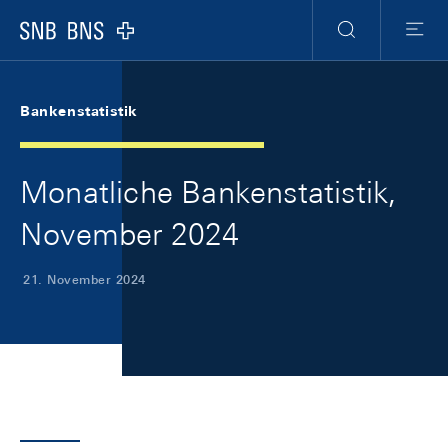
Skip Links Navigation
Header
Meta Navigation
Logo
Suche
Menu
Bankenstatistik
Monatliche Bankenstatistik,
November 2024
21. November 2024