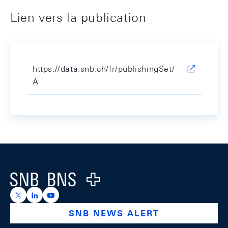
Lien vers la publication
https://data.snb.ch/fr/publishingSet/
A
Footer
Logo
https://x.com/snb_bns
https://ch.linkedin.com/company/swiss-national-ba
https://www.youtube.com/@swissnationalbank
SNB NEWS ALERT