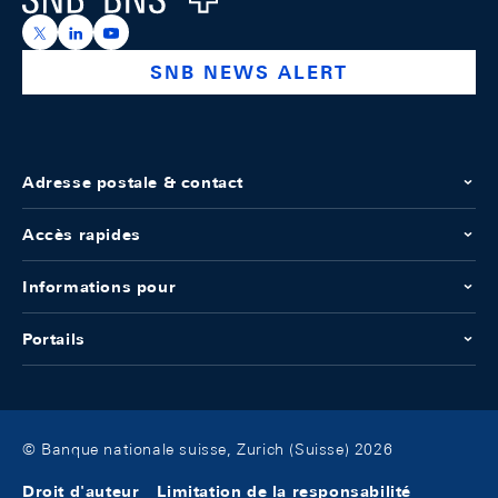
https://x.com/snb_bns
https://ch.linkedin.com/company/swiss-national-ba
https://www.youtube.com/@swissnationalbank
SNB NEWS ALERT
Adresse postale & contact
Accès rapides
Informations pour
Portails
© Banque nationale suisse, Zurich (Suisse) 2026
Droit d'auteur
Limitation de la responsabilité