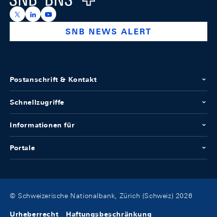
https://x.com/snb_bns
https://ch.linkedin.com/company/swiss-national-ba
https://www.youtube.com/@swissnationalbank
SNB NEWS ALERT
Postanschrift & Kontakt
Schnellzugriffe
Informationen für
Portale
© Schweizerische Nationalbank, Zürich (Schweiz) 2026
Urheberrecht
Haftungsbeschränkung