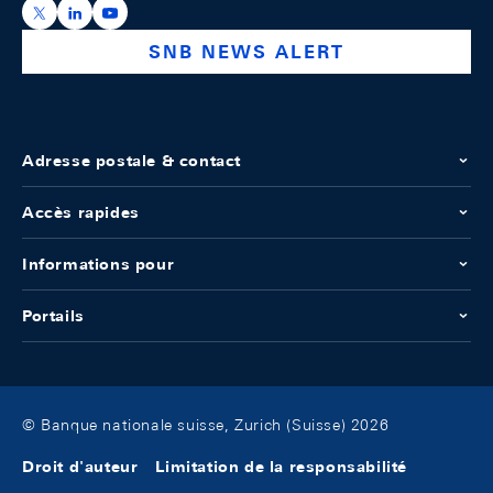
https://x.com/snb_bns
https://ch.linkedin.com/company/swiss-national-ba
https://www.youtube.com/@swissnationalbank
SNB NEWS ALERT
Adresse postale & contact
Accès rapides
Informations pour
Portails
© Banque nationale suisse, Zurich (Suisse) 2026
Droit d'auteur
Limitation de la responsabilité