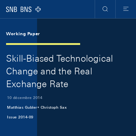
Skip Links Navigation
Header
Meta Navigation
Logo
Recherche
Menu
Working Paper
Skill-Biased Technological
Change and the Real
Exchange Rate
10 décembre 2014
Matthias Gubler
Christoph Sax
Issue 2014-09