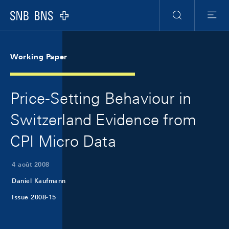
Skip Links Navigation
Header
Meta Navigation
Logo
Recherche
Menu
Working Paper
Price-Setting Behaviour in
Switzerland Evidence from
CPI Micro Data
4 août 2008
Daniel Kaufmann
Issue 2008-15