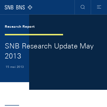
Skip Links Navigation
Header
Meta Navigation
Logo
Recherche
Menu
Research Report
SNB Research Update May
2013
15 mai 2013