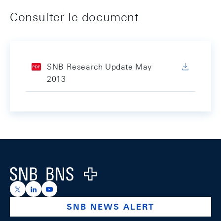
Consulter le document
SNB Research Update May
2013
Footer
Logo
https://x.com/snb_bns
https://ch.linkedin.com/company/swiss-national-ba
https://www.youtube.com/@swissnationalbank
SNB NEWS ALERT