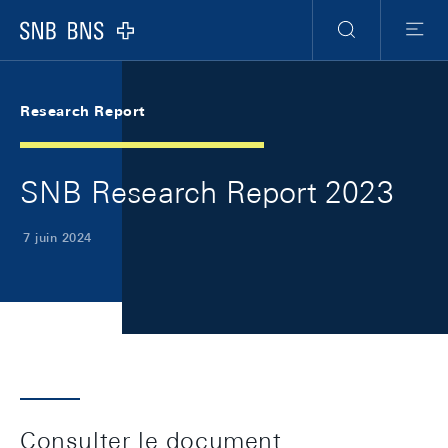
Skip Links Navigation
Header
Meta Navigation
Logo
Recherche
Menu
Research Report
SNB Research Report 2023
7 juin 2024
Consulter le document