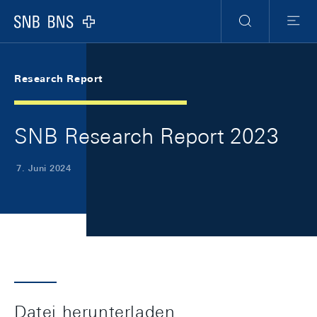
Skip Links Navigation
Header
Meta Navigation
Logo
Suche
Menu
Research Report
SNB Research Report 2023
7. Juni 2024
Datei herunterladen