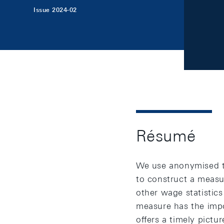
Issue 2024-02
Résumé
We use anonymised tr
to construct a measu
other wage statistic
measure has the impo
offers a timely pictu