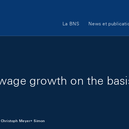
Main Navigation
La BNS
News et publicati
 wage growth on the bas
Christoph Meyer
Simon