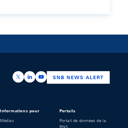
https://x.com/snb_bns
https://ch.linkedin.com/company/swiss-nation
https://www.youtube.com/@swissnation
SNB NEWS ALERT
Informations pour
Portails
Médias
Portail de données de la
BNS