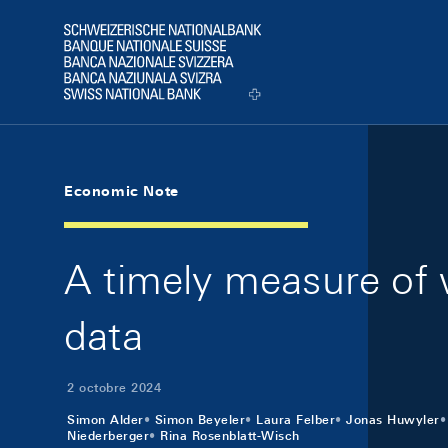
Skip Links Navigation
Header
Logo
Economic Note
A timely measure of
data
2 octobre 2024
Simon Alder
Simon Beyeler
Laura Felber
Jonas Huwyler
Niederberger
Rina Rosenblatt-Wisch