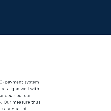
IC) payment system
re aligns well with
er sources, our
me. Our measure thus
he conduct of