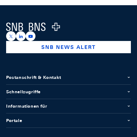
Footer
Logo
https://x.com/snb_bns
https://ch.linkedin.com/company/swiss-national-ba
https://www.youtube.com/@swissnationalbank
SNB NEWS ALERT
Postanschrift & Kontakt
Schnellzugriffe
Informationen für
Portale