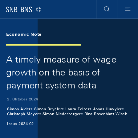
Skip Links Navigation
Header
Meta Navigation
Logo
Suche
Menu
Economic Note
A timely measure of wage
growth on the basis of
payment system data
2. Oktober 2024
Simon Alder
Simon Beyeler
Laura Felber
Jonas Huwyler
Christoph Meyer
Simon Niederberger
Rina Rosenblatt-Wisch
Issue 2024-02