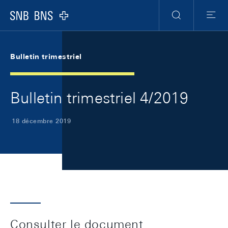
Skip Links Navigation
Header
Meta Navigation
Logo
Recherche
Menu
Bulletin trimestriel
Bulletin trimestriel 4/2019
18 décembre 2019
Consulter le document