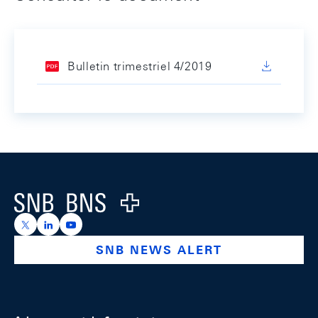
Bulletin trimestriel 4/2019
Footer
Logo
https://x.com/snb_bns
https://ch.linkedin.com/company/swiss-national-ba
https://www.youtube.com/@swissnationalbank
SNB NEWS ALERT