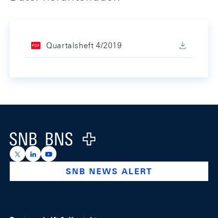
Quartalsheft 4/2019
Footer
Logo
https://x.com/snb_bns
https://ch.linkedin.com/company/swiss-national-ba
https://www.youtube.com/@swissnationalbank
SNB NEWS ALERT