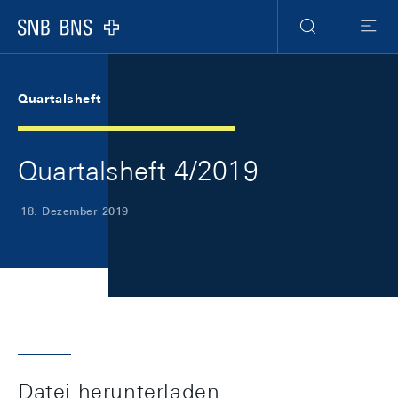
Skip Links Navigation
Header
Meta Navigation
Logo
Suche
Menu
Quartalsheft
Quartalsheft 4/2019
18. Dezember 2019
Datei herunterladen