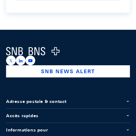
Footer
Logo
https://x.com/snb_bns
https://ch.linkedin.com/company/swiss-national-ba
https://www.youtube.com/@swissnationalbank
SNB NEWS ALERT
Adresse postale & contact
Accès rapides
Informations pour