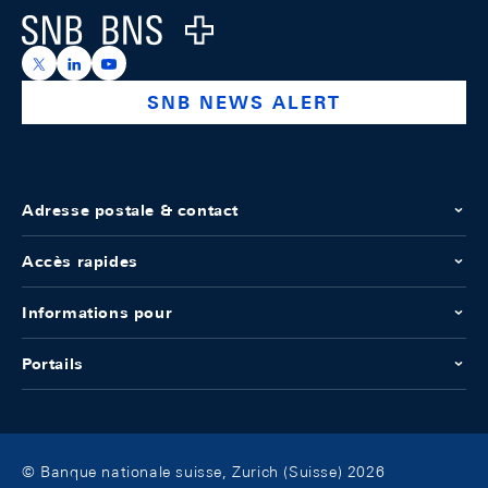
Logo
https://x.com/snb_bns
https://ch.linkedin.com/company/swiss-national-ba
https://www.youtube.com/@swissnationalbank
SNB NEWS ALERT
Adresse postale & contact
Accès rapides
Informations pour
Portails
© Banque nationale suisse, Zurich (Suisse) 2026