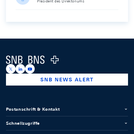
Präsident des Direktoriums
Footer
Logo
https://x.com/snb_bns
https://ch.linkedin.com/company/swiss-national-ba
https://www.youtube.com/@swissnationalbank
SNB NEWS ALERT
Postanschrift & Kontakt
Schnellzugriffe