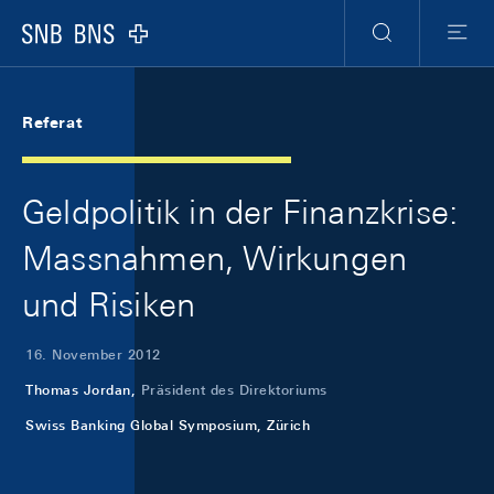
Skip Links Navigation
Header
Meta Navigation
Logo
Suche
Menu
Referat
Geldpolitik in der Finanzkrise:
Massnahmen, Wirkungen
und Risiken
16. November 2012
Thomas Jordan,
Präsident des Direktoriums
Swiss Banking Global Symposium, Zürich