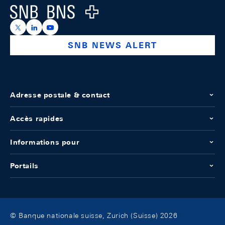
Logo
https://x.com/snb_bns
https://ch.linkedin.com/company/swiss-national-ba
https://www.youtube.com/@swissnationalbank
SNB NEWS ALERT
Adresse postale & contact
Accès rapides
Informations pour
Portails
© Banque nationale suisse, Zurich (Suisse) 2026