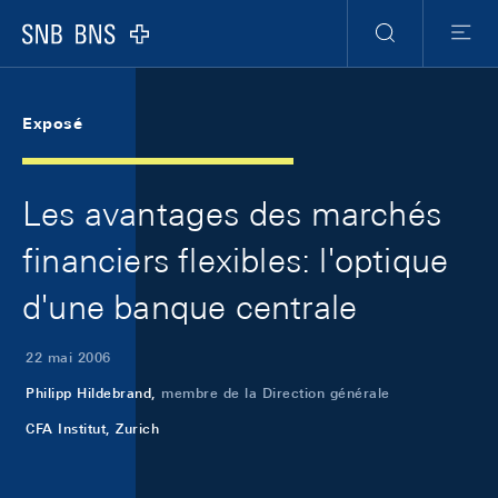
Skip Links Navigation
Header
Meta Navigation
Logo
Recherche
Menu
Exposé
Les avantages des marchés
financiers flexibles: l'optique
d'une banque centrale
22 mai 2006
Philipp Hildebrand,
membre de la Direction générale
CFA Institut, Zurich