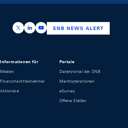
https://x.com/snb_bns
https://ch.linkedin.com/company/swiss-nation
https://www.youtube.com/@swissnation
SNB NEWS ALERT
Informationen für
Portale
Medien
Datenportal der SNB
Finanzmarktteilnehmer
Marktoperationen
Aktionäre
eSurvey
Offene Stellen