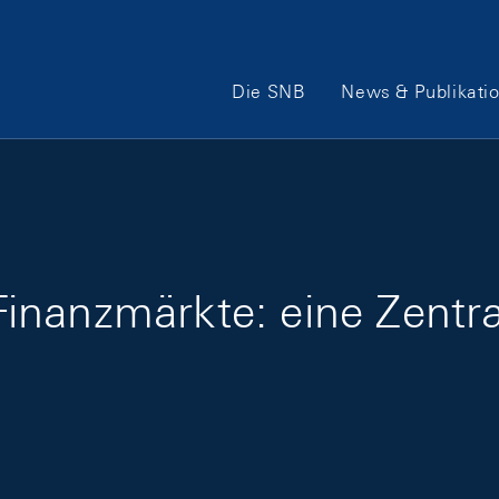
Hauptnavigation
Die SNB
News & Publikati
r Finanzmärkte: eine Zent