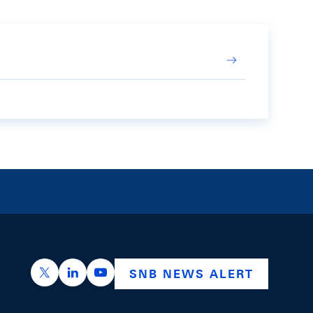
https://x.com/snb_bns
https://ch.linkedin.com/company/swiss-nation
https://www.youtube.com/@swissnation
SNB NEWS ALERT