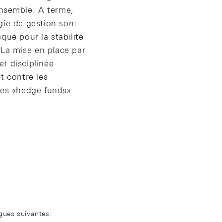
 ensemble. A terme,
gie de gestion sont
que pour la stabilité
 La mise en place par
t disciplinée
t contre les
 des «hedge funds»
ngues suivantes: