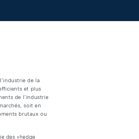
’industrie de la
fficients et plus
ents de l’industrie
marchés, soit en
sements brutaux ou
trie des «hedge