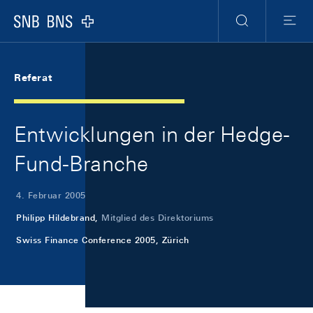
Skip Links Navigation
Header
Meta Navigation
Logo
Suche
Menu
Referat
Entwicklungen in der Hedge-
Fund-Branche
4. Februar 2005
Philipp Hildebrand,
Mitglied des Direktoriums
Swiss Finance Conference 2005, Zürich