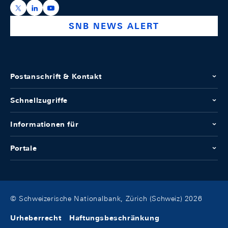
https://x.com/snb_bns
https://ch.linkedin.com/company/swiss-national-ba
https://www.youtube.com/@swissnationalbank
SNB NEWS ALERT
Postanschrift & Kontakt
Schnellzugriffe
Informationen für
Portale
© Schweizerische Nationalbank, Zürich (Schweiz) 2026
Urheberrecht
Haftungsbeschränkung