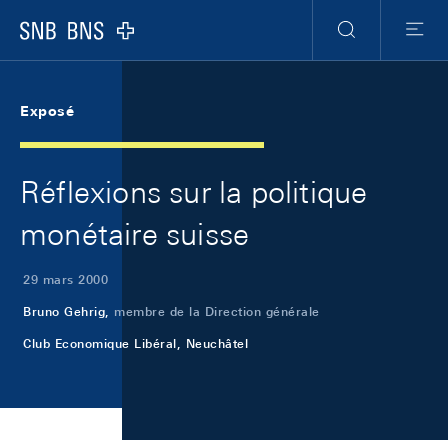
Skip Links Navigation
Header
Meta Navigation
Logo
Recherche
Menu
Exposé
Réflexions sur la politique
monétaire suisse
29 mars 2000
Bruno Gehrig,
membre de la Direction générale
Club Economique Libéral, Neuchâtel