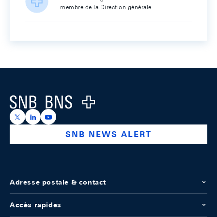
membre de la Direction générale
Footer
Logo
https://x.com/snb_bns
https://ch.linkedin.com/company/swiss-national-ba
https://www.youtube.com/@swissnationalbank
SNB NEWS ALERT
Adresse postale & contact
Accès rapides