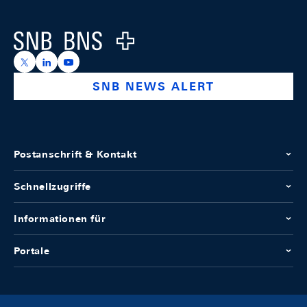
Logo
https://x.com/snb_bns
https://ch.linkedin.com/company/swiss-national-ba
https://www.youtube.com/@swissnationalbank
SNB NEWS ALERT
Postanschrift & Kontakt
Schnellzugriffe
Informationen für
Portale