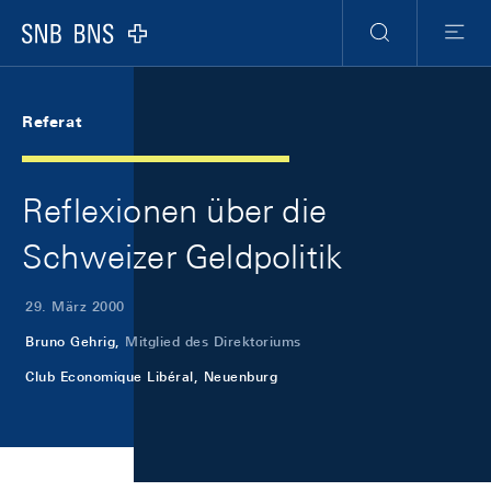
Skip Links Navigation
Header
Meta Navigation
Logo
Suche
Menu
Referat
Reflexionen über die
Schweizer Geldpolitik
29. März 2000
Bruno Gehrig,
Mitglied des Direktoriums
Club Economique Libéral, Neuenburg