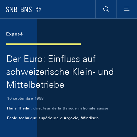
Skip Links Navigation
Header
Meta Navigation
Logo
Recherche
Menu
Exposé
Der Euro: Einfluss auf
schweizerische Klein- und
Mittelbetriebe
10 septembre 1998
Hans Theiler,
directeur de la Banque nationale suisse
Ecole technique supérieure d'Argovie, Windisch