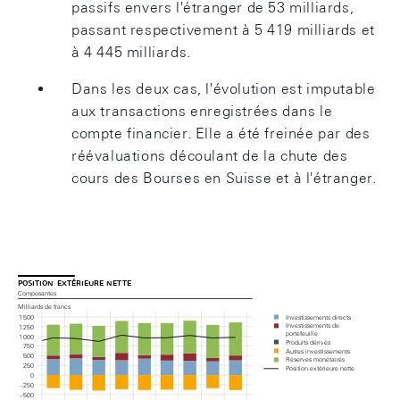
passifs envers l'étranger de 53 milliards,
passant respectivement à 5 419 milliards et
à 4 445 milliards.
Dans les deux cas, l'évolution est imputable
aux transactions enregistrées dans le
compte financier. Elle a été freinée par des
réévaluations découlant de la chute des
cours des Bourses en Suisse et à l'étranger.
position extérieure nette
Composantes
Milliards de francs
Investissements directs
1 500
Investissements de 
1 250
portefeuille
1 000
Produits dérivés
750
Autres investissements
500
Réserves monétaires
250
Position extérieure nette
0
– 250
– 500