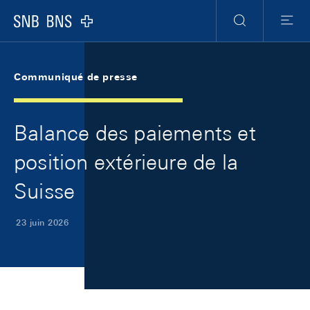
Skip Links Navigation
Header
Meta Navigation
Logo
Recherche
Menu
Communiqué de presse
Balance des paiements et
position extérieure de la
Suisse
23 juin 2026