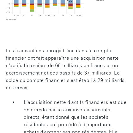
courantes
0
– 10
– 20
T1 24
T2
T3
T4
T1 25
T2
T3
T4
T1 26
Source: BNS.
Graphique: Balance des transactions courantes
Les transactions enregistrées dans le compte
financier ont fait apparaître une acquisition nette
d'actifs financiers de 66 milliards de francs et un
accroissement net des passifs de 37 milliards. Le
solde du compte financier s'est établi à 29 milliards
de francs.
L'acquisition nette d'actifs financiers est due
en grande partie aux investissements
directs, étant donné que les sociétés
résidentes ont procédé à d'importants
achats d'entreprises non résidentes. Elle