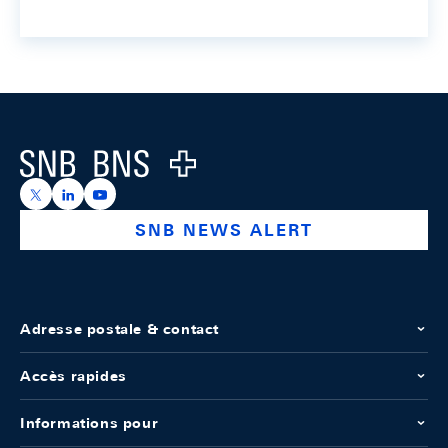
Footer
Logo
https://x.com/snb_bns
https://ch.linkedin.com/company/swiss-national-ba
https://www.youtube.com/@swissnationalbank
SNB NEWS ALERT
Adresse postale & contact
Accès rapides
Informations pour