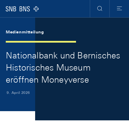
Skip Links Navigation
Header
Meta Navigation
Logo
Suche
Menu
Medienmitteilung
Nationalbank und Bernisches
Historisches Museum
eröffnen Moneyverse
9. April 2026