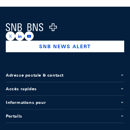
Footer
Logo
https://x.com/snb_bns
https://ch.linkedin.com/company/swiss-national-ba
https://www.youtube.com/@swissnationalbank
SNB NEWS ALERT
Adresse postale & contact
Accès rapides
Informations pour
Portails