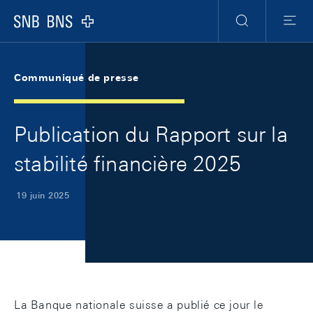
Skip Links Navigation
Header
Meta Navigation
Logo
Recherche
Menu
Communiqué de presse
Publication du Rapport sur la
stabilité financière 2025
19 juin 2025
La Banque nationale suisse a publié ce jour le