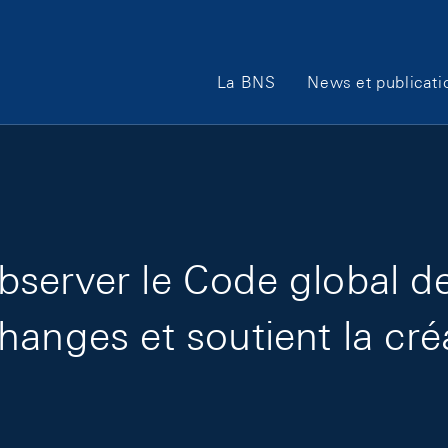
Main Navigation
La BNS
News et publicati
bserver le Code global d
hanges et soutient la cré