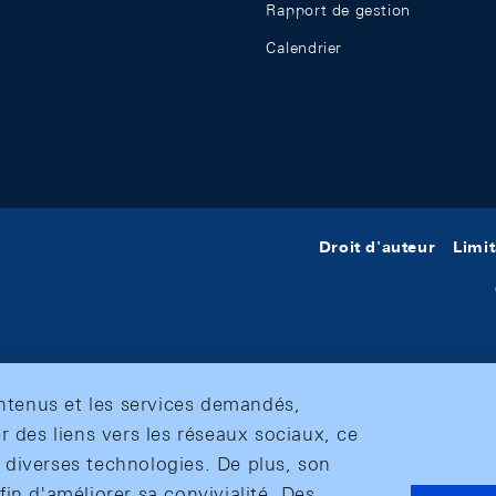
Rapport de gestion
Calendrier
Droit d'auteur
Limit
ontenus et les services demandés,
r des liens vers les réseaux sociaux, ce
et diverses technologies. De plus, son
in d'améliorer sa convivialité. Des