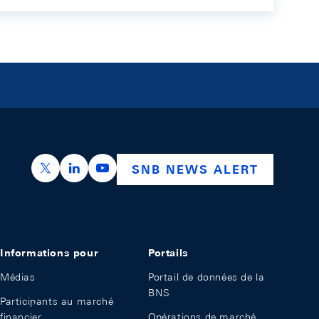
https://x.com/snb_bns
https://ch.linkedin.com/company/swiss-nation
https://www.youtube.com/@swissnation
SNB NEWS ALERT
Informations pour
Portails
Médias
Portail de données de la
BNS
Participants au marché
financier
Opérations de marché