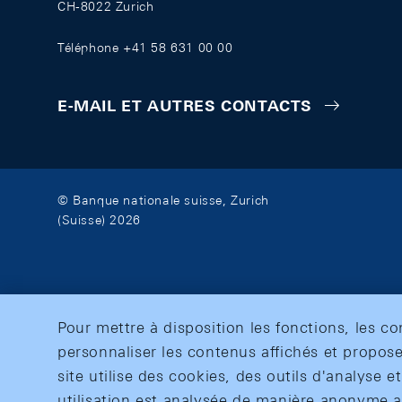
CH-8022 Zurich
Téléphone +41 58 631 00 00
E-MAIL ET AUTRES CONTACTS
© Banque nationale suisse, Zurich
(Suisse) 2026
Pour mettre à disposition les fonctions, les c
personnaliser les contenus affichés et propose
site utilise des cookies, des outils d'analyse 
utilisation est analysée de manière anonyme af