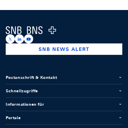
Footer
Logo
https://x.com/snb_bns
https://ch.linkedin.com/company/swiss-national-ba
https://www.youtube.com/@swissnationalbank
SNB NEWS ALERT
Postanschrift & Kontakt
Schnellzugriffe
Informationen für
Portale