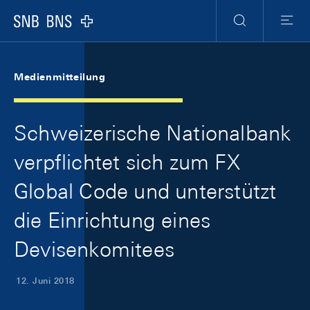
Skip Links Navigation
Header
Meta Navigation
Logo
Suche
Menu
Medienmitteilung
Schweizerische Nationalbank
verpflichtet sich zum FX
Global Code und unterstützt
die Einrichtung eines
Devisenkomitees
12. Juni 2018