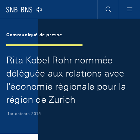
Skip Links Navigation
Header
Meta Navigation
Logo
Recherche
Menu
Communiqué de presse
Rita Kobel Rohr nommée
déléguée aux relations avec
l'économie régionale pour la
région de Zurich
1er octobre 2015