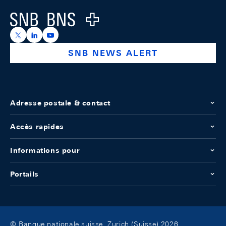
Logo
https://x.com/snb_bns
https://ch.linkedin.com/company/swiss-national-ba
https://www.youtube.com/@swissnationalbank
SNB NEWS ALERT
Adresse postale & contact
Accès rapides
Informations pour
Portails
© Banque nationale suisse, Zurich (Suisse) 2026