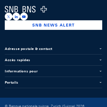
Logo
https://x.com/snb_bns
https://ch.linkedin.com/company/swiss-national-ba
https://www.youtube.com/@swissnationalbank
SNB NEWS ALERT
Adresse postale & contact
Accès rapides
Informations pour
Portails
© Banque nationale suisse, Zurich (Suisse) 2026