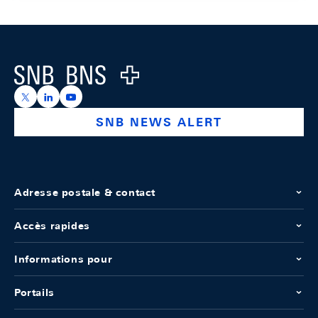
Footer
Logo
https://x.com/snb_bns
https://ch.linkedin.com/company/swiss-national-ba
https://www.youtube.com/@swissnationalbank
SNB NEWS ALERT
Adresse postale & contact
Accès rapides
Informations pour
Portails