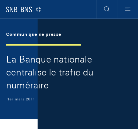
Skip Links Navigation
Header
Meta Navigation
Logo
Recherche
Menu
Communiqué de presse
La Banque nationale
centralise le trafic du
numéraire
1er mars 2011