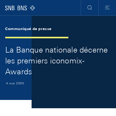
Skip Links Navigation
Header
Meta Navigation
Logo
Recherche
Menu
Communiqué de presse
La Banque nationale décerne
les premiers iconomix-
Awards
4 mai 2009