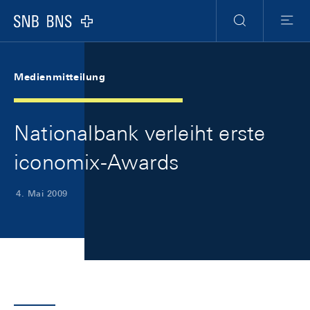
Skip Links Navigation
Header
Meta Navigation
Logo
Suche
Menu
Medienmitteilung
Nationalbank verleiht erste
iconomix-Awards
4. Mai 2009