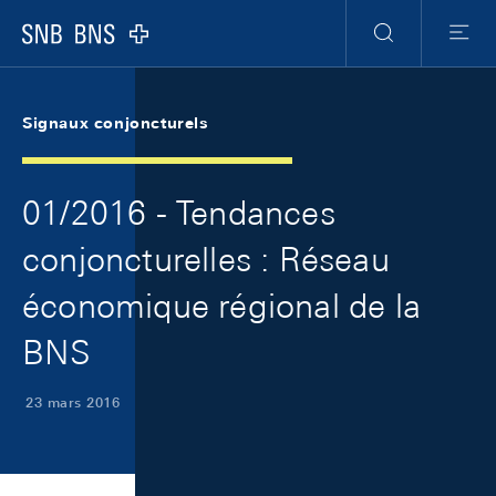
Skip Links Navigation
Header
Meta Navigation
Logo
Recherche
Menu
Signaux conjoncturels
01/2016 - Tendances
conjoncturelles : Réseau
économique régional de la
BNS
23 mars 2016