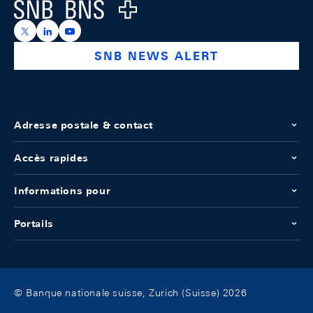
Logo
https://x.com/snb_bns
https://ch.linkedin.com/company/swiss-national-ba
https://www.youtube.com/@swissnationalbank
SNB NEWS ALERT
Adresse postale & contact
Accès rapides
Informations pour
Portails
© Banque nationale suisse, Zurich (Suisse) 2026