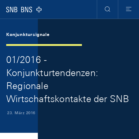
Skip Links Navigation
Header
Meta Navigation
Logo
Suche
Menu
Konjunktursignale
01/2016 -
Konjunkturtendenzen:
Regionale
Wirtschaftskontakte der SNB
23. März 2016