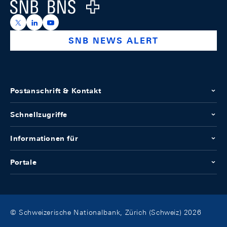
Logo
https://x.com/snb_bns
https://ch.linkedin.com/company/swiss-national-ba
https://www.youtube.com/@swissnationalbank
SNB NEWS ALERT
Postanschrift & Kontakt
Schnellzugriffe
Informationen für
Portale
© Schweizerische Nationalbank, Zürich (Schweiz) 2026