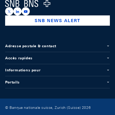
Logo
https://x.com/snb_bns
https://ch.linkedin.com/company/swiss-national-ba
https://www.youtube.com/@swissnationalbank
SNB NEWS ALERT
Adresse postale & contact
Accès rapides
Informations pour
Portails
© Banque nationale suisse, Zurich (Suisse) 2026