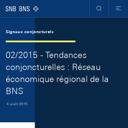
Skip Links Navigation
Header
Meta Navigation
Logo
Recherche
Menu
Signaux conjoncturels
02/2015 - Tendances
conjoncturelles : Réseau
économique régional de la
BNS
4 août 2015