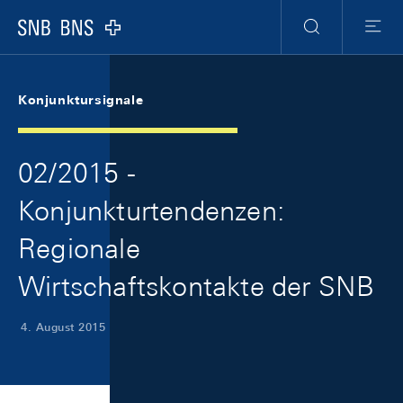
Skip Links Navigation
Header
Meta Navigation
Logo
Suche
Menu
Konjunktursignale
02/2015 -
Konjunkturtendenzen:
Regionale
Wirtschaftskontakte der SNB
4. August 2015