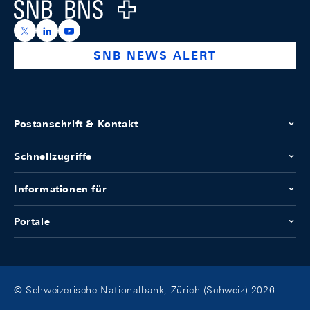
Logo
https://x.com/snb_bns
https://ch.linkedin.com/company/swiss-national-ba
https://www.youtube.com/@swissnationalbank
SNB NEWS ALERT
Postanschrift & Kontakt
Schnellzugriffe
Informationen für
Portale
© Schweizerische Nationalbank, Zürich (Schweiz) 2026