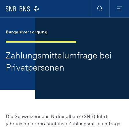
Skip Links Navigation
Header
Meta Navigation
Logo
Suche
Menu
Bargeldversorgung
Zahlungsmittelumfrage bei
Privatpersonen
Die Schweizerische Nationalbank (SNB) führt
jährlich eine repräsentative Zahlungsmittelumfrage