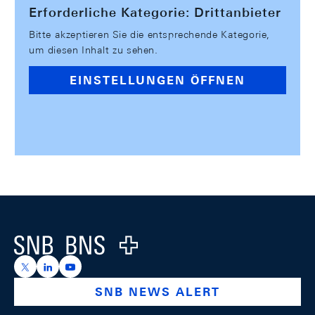
Erforderliche Kategorie: Drittanbieter
Bitte akzeptieren Sie die entsprechende Kategorie,
um diesen Inhalt zu sehen.
EINSTELLUNGEN ÖFFNEN
Footer
Logo
https://x.com/snb_bns
https://ch.linkedin.com/company/swiss-national-ba
https://www.youtube.com/@swissnationalbank
SNB NEWS ALERT