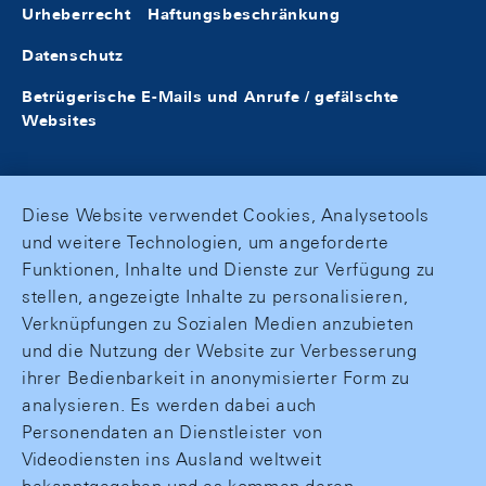
Urheberrecht
Haftungsbeschränkung
Datenschutz
Betrügerische E-Mails und Anrufe / gefälschte
Websites
Diese Website verwendet Cookies, Analysetools
und weitere Technologien, um angeforderte
Funktionen, Inhalte und Dienste zur Verfügung zu
stellen, angezeigte Inhalte zu personalisieren,
Verknüpfungen zu Sozialen Medien anzubieten
und die Nutzung der Website zur Verbesserung
ihrer Bedienbarkeit in anonymisierter Form zu
analysieren. Es werden dabei auch
Personendaten an Dienstleister von
Videodiensten ins Ausland weltweit