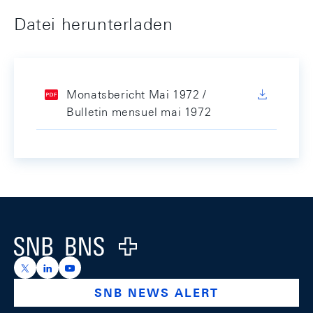
Datei herunterladen
Monatsbericht Mai 1972 /
Bulletin mensuel mai 1972
Footer
Logo
https://x.com/snb_bns
https://ch.linkedin.com/company/swiss-national-ba
https://www.youtube.com/@swissnationalbank
SNB NEWS ALERT