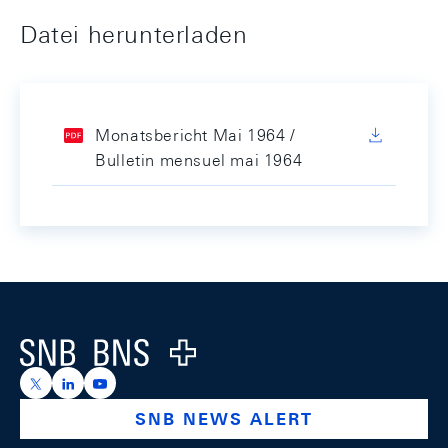
Datei herunterladen
Monatsbericht Mai 1964 /
Bulletin mensuel mai 1964
Footer
Logo
https://x.com/snb_bns
https://ch.linkedin.com/company/swiss-national-ba
https://www.youtube.com/@swissnationalbank
SNB NEWS ALERT