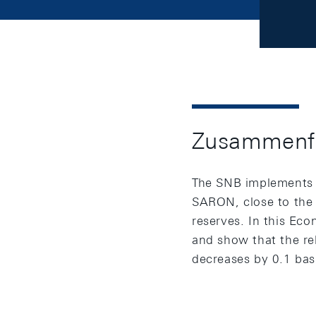
Zusammenf
The SNB implements it
SARON, close to the 
reserves. In this Ec
and show that the re
decreases by 0.1 basi