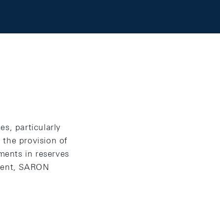
s, particularly
 the provision of
ments in reserves
nment, SARON