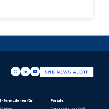
https://x.com/snb_bns
https://ch.linkedin.com/company/swiss-nation
https://www.youtube.com/@swissnation
SNB NEWS ALERT
Informationen für
Portale
Medien
Datenportal der SNB