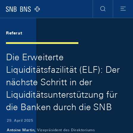
Skip Links Navigation
Header
Meta Navigation
Logo
Suche
Menu
Referat
Die Erweiterte
Liquiditätsfazilität (ELF): Der
nächste Schritt in der
Liquiditätsunterstützung für
die Banken durch die SNB
29. April 2025
Antoine Martin,
Vizepräsident des Direktoriums