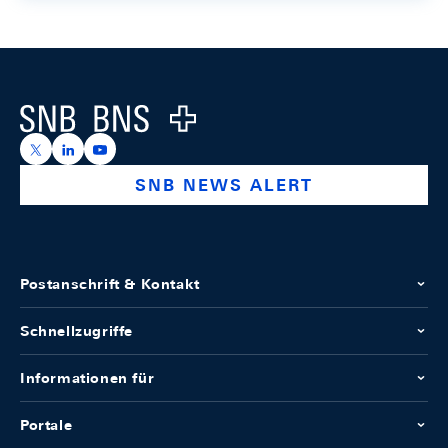
Footer
Logo
https://x.com/snb_bns
https://ch.linkedin.com/company/swiss-national-ba
https://www.youtube.com/@swissnationalbank
SNB NEWS ALERT
Postanschrift & Kontakt
Schnellzugriffe
Informationen für
Portale