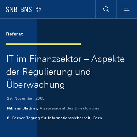
Skip Links Navigation
Header
Meta Navigation
Logo
Suche
Menu
Referat
IT im Finanzsektor – Aspekte
der Regulierung und
Überwachung
29. November 2005
Niklaus Blattner,
Vizepräsident des Direktoriums
8. Berner Tagung für Informationssicherheit, Bern