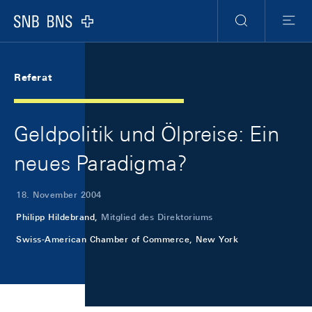
Skip Links Navigation
Header
Meta Navigation
Logo
Suche
Menu
Referat
Geldpolitik und Ölpreise: Ein
neues Paradigma?
18. November 2004
Philipp Hildebrand,
Mitglied des Direktoriums
Swiss-American Chamber of Commerce, New York