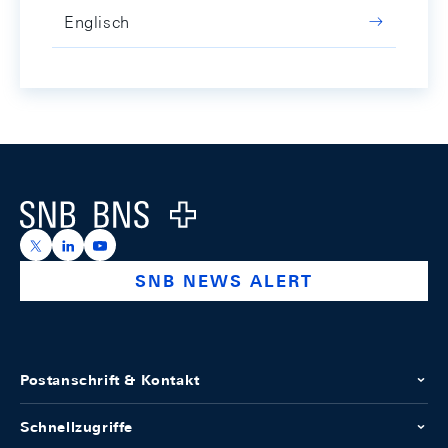
Englisch
Footer
Logo
https://x.com/snb_bns
https://ch.linkedin.com/company/swiss-national-ba
https://www.youtube.com/@swissnationalbank
SNB NEWS ALERT
Postanschrift & Kontakt
Schnellzugriffe